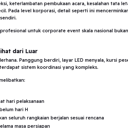
si, keterlambatan pembukaan acara, kesalahan tata leta
il. Pada level korporasi, detail seperti ini mencermin
endiri.
 profesional untuk corporate event skala nasional bukan
ihat dari Luar
derhana. Panggung berdiri, layar LED menyala, kursi pese
terdapat sistem koordinasi yang kompleks.
melibatkan:
at hari pelaksanaan
belum hari H
an seluruh rangkaian berjalan sesuai rencana
selama masa persiapan