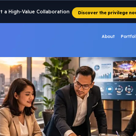
rt a High-Value Collaboration
Discover the privilege no
About
Portfol